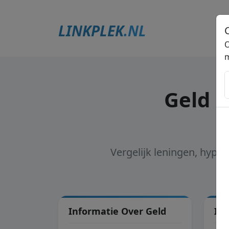
LINKPLEK
.NL
O
m
Geld l
Vergelijk leningen, hypo
Informatie Over Geld
In