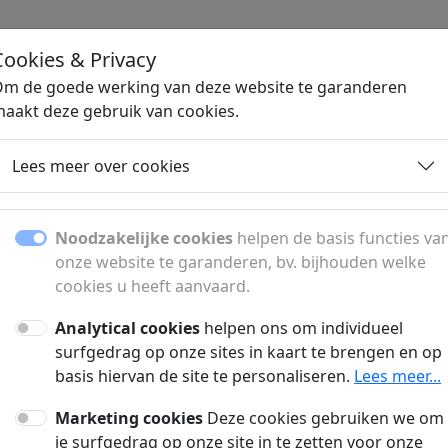
Cookies & Privacy
H
m de goede werking van deze website te garanderen
aakt deze gebruik van cookies.
Lees meer over cookies
enen vergelijken: leni
kredietgids
Noodzakelijke cookies
helpen de basis functies va
onze website te garanderen, bv. bijhouden welke
cookies u heeft aanvaard.
thecaire kredieten en persoonlijke leningen. Ont
en handige bespaartips.
Analytical cookies
helpen ons om individueel
surfgedrag op onze sites in kaart te brengen en op
basis hiervan de site te personaliseren.
Lees meer...
formatie Over Sparen
Informatie Over Len
Marketing cookies
Deze cookies gebruiken we om
je surfgedrag op onze site in te zetten voor onze