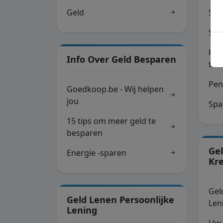
Geld
Spa
Spa
hoo
Info Over Geld Besparen
ter
Pen
Goedkoop.be - Wij helpen
jou
Spa
15 tips om meer geld te
besparen
Ge
Energie -sparen
Kre
Gel
Geld Lenen Persoonlijke
Len
Lening