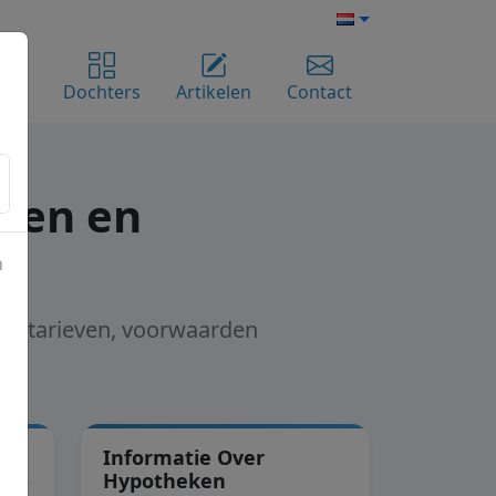
ome
Dochters
Artikelen
Contact
ngen en
n
dek tarieven, voorwaarden
en
Informatie Over
Hypotheken